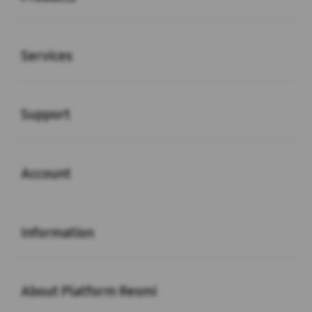
Buka
Services
Buka
Support
Buka
Account
Buka
Information
Buka
About Platform Resmi