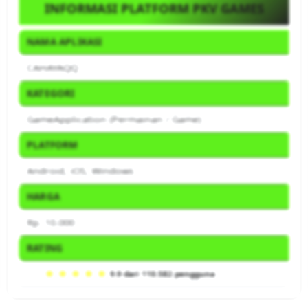
INFORMASI PLATFORM PKV GAMES
NAMA APLIKASI
CAHAYAQQ
KATEGORI
GameApplication (Permainan / Game)
PLATFORM
Android, iOS, Windows
HARGA
Rp. 10.000
RATING
9.9 dari 110.582 pengguna