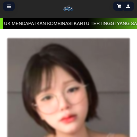
RTINGGI YANG SANGAT LEGENDARIS DEMI MERAIH KEUNTU