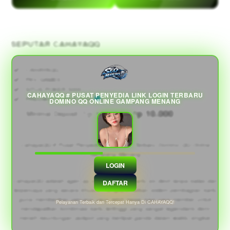
Show More
SEPUTAR CAHAYAQQ
Informasi
Included:
CAHAYAQQ
Seputar
Included:
PKV GAMES
CAHAYAQQ
Included:
SITUS POKER 5000
CAHAYAQQ # PUSAT PENYEDIA LINK LOGIN TERBARU
SELECTED
Included:
PREDIKSI POKER 5000
DOMINO QQ ONLINE GAMPANG MENANG
88
$
p 100.000
p 10.000
Minimal Deposit
R
R
Use, by
you or
one
CahayaQQ # Pusat Penyedia Link Login Terbaru Domino QQ Online
client, in
Gampang Menang
a single
LOGIN
end
CahayaQQ adalah agen qq online dengan kartu six devil tanpa batas dan
DAFTAR
product
terpercaya yang secara khusus mengoptimalkan sistem pembagian kartu
which
guna memberikan peluang yang lebih besar bagi para member untuk
Pelayanan Terbaik dan Tercepat Hanya Di CAHAYAQQ!
end
mendapatkan kombinasi kartu tertinggi yang sangat legendaris demi
users
meraih keuntungan jackpot yang berlipat ganda dalam waktu singkat.
are not