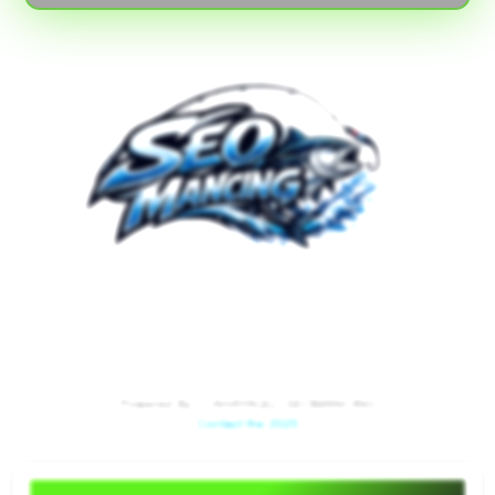
charged
for. The
total
price
includes
the item
price
and a
buyer
fee.
View
license
details
Powered By | CAHAYAQQ | SEOMANCING
Contact the 2025